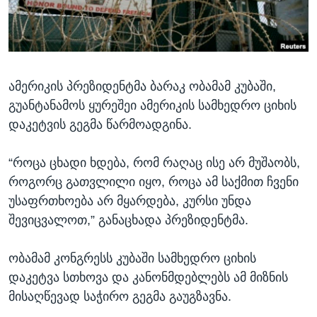
ᲡᲢᲣᲓᲘᲐ ᲕᲐᲨᲘᲜᲒᲢᲝᲜᲘ
ᲔᲙᲝᲜᲝᲛᲘᲙᲐ
Learning English
ᲯᲐᲜᲛᲠᲗᲔᲚᲝᲑᲐ
ᲗᲕᲐᲚᲘ ᲒᲕᲐᲓᲔᲕᲜᲔᲗ
ᲛᲔᲪᲜᲘᲔᲠᲔᲑᲐ
ამერიკის პრეზიდენტმა ბარაკ ობამამ კუბაში,
ᲘᲜᲢᲔᲠᲕᲘᲣ
გუანტანამოს ყურეშეი ამერიკის სამხედრო ციხის
ᲙᲣᲚᲢᲣᲠᲐ
დაკეტვის გეგმა წარმოადგინა.
ენები
ᲒᲐᲚᲘᲚᲔᲝ
“როცა ცხადი ხდება, რომ რაღაც ისე არ მუშაობს,
ᲓᲔᲖᲘᲜᲤᲝᲠᲛᲐᲪᲘᲐ
როგორც გათვლილი იყო, როცა ამ საქმით ჩვენი
უსაფრთხოება არ მყარდება, კურსი უნდა
შევიცვალოთ,” განაცხადა პრეზიდენტმა.
ობამამ კონგრესს კუბაში სამხედრო ციხის
დაკეტვა სთხოვა და კანონმდებლებს ამ მიზნის
მისაღწევად საჭირო გეგმა გაუგზავნა.