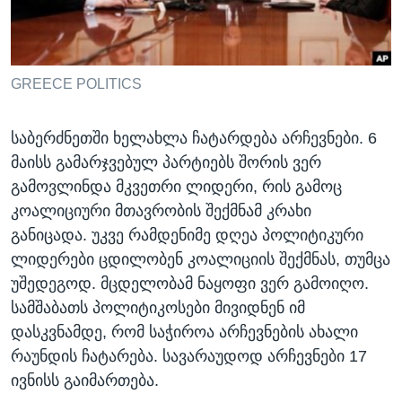
ᲡᲢᲣᲓᲘᲐ ᲕᲐᲨᲘᲜᲒᲢᲝᲜᲘ
ᲔᲙᲝᲜᲝᲛᲘᲙᲐ
Learning English
ᲯᲐᲜᲛᲠᲗᲔᲚᲝᲑᲐ
ᲗᲕᲐᲚᲘ ᲒᲕᲐᲓᲔᲕᲜᲔᲗ
ᲛᲔᲪᲜᲘᲔᲠᲔᲑᲐ
GREECE POLITICS
ᲘᲜᲢᲔᲠᲕᲘᲣ
საბერძნეთში ხელახლა ჩატარდება არჩევნები. 6
ᲙᲣᲚᲢᲣᲠᲐ
მაისს გამარჯვებულ პარტიებს შორის ვერ
ენები
ᲒᲐᲚᲘᲚᲔᲝ
გამოვლინდა მკვეთრი ლიდერი, რის გამოც
კოალიციური მთავრობის შექმნამ კრახი
ᲓᲔᲖᲘᲜᲤᲝᲠᲛᲐᲪᲘᲐ
განიცადა. უკვე რამდენიმე დღეა პოლიტიკური
ლიდერები ცდილობენ კოალიციის შექმნას, თუმცა
უშედეგოდ. მცდელობამ ნაყოფი ვერ გამოიღო.
სამშაბათს პოლიტიკოსები მივიდნენ იმ
დასკვნამდე, რომ საჭიროა არჩევნების ახალი
რაუნდის ჩატარება. სავარაუდოდ არჩევნები 17
ივნისს გაიმართება.