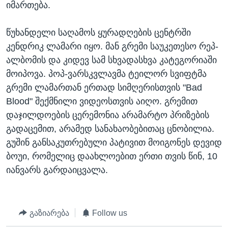
იმართება.
ᲡᲢᲣᲓᲘᲐ ᲕᲐᲨᲘᲜᲒᲢᲝᲜᲘ
ᲔᲙᲝᲜᲝᲛᲘᲙᲐ
Learning English
ᲯᲐᲜᲛᲠᲗᲔᲚᲝᲑᲐ
წუხანდელი საღამოს ყურადღების ცენტრში
კენდრიკ ლამარი იყო. მან გრემი საუკეთესო რეპ-
ᲗᲕᲐᲚᲘ ᲒᲕᲐᲓᲔᲕᲜᲔᲗ
ᲛᲔᲪᲜᲘᲔᲠᲔᲑᲐ
ალბომის და კიდევ სამ სხვადასხვა კატეგორიაში
ᲘᲜᲢᲔᲠᲕᲘᲣ
მოიპოვა. პოპ-ვარსკვლავმა ტეილორ სვიფტმა
ᲙᲣᲚᲢᲣᲠᲐ
გრემი ლამართან ერთად სიმღერისთვის "Bad
ენები
Blood" შექმნილი ვიდეოსთვის აიღო. გრემით
ᲒᲐᲚᲘᲚᲔᲝ
დაჯილდოების ცერემონია არამარტო პრიზების
ᲓᲔᲖᲘᲜᲤᲝᲠᲛᲐᲪᲘᲐ
გადაცემით, არამედ სანახაობებითაც ცნობილია.
გუშინ განსაკუთრებული პატივით მოიგონეს დევიდ
ბოუი, რომელიც დაახლოებით ერთი თვის წინ, 10
იანვარს გარდაიცვალა.
გაზიარება
Follow us