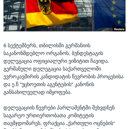
ᲡᲢᲣᲓᲘᲐ ᲕᲐᲨᲘᲜᲒᲢᲝᲜᲘ
ᲔᲙᲝᲜᲝᲛᲘᲙᲐ
Learning English
ᲯᲐᲜᲛᲠᲗᲔᲚᲝᲑᲐ
ᲗᲕᲐᲚᲘ ᲒᲕᲐᲓᲔᲕᲜᲔᲗ
ᲛᲔᲪᲜᲘᲔᲠᲔᲑᲐ
ᲘᲜᲢᲔᲠᲕᲘᲣ
6 სექტემბერს, თბილისში გერმანიის
ᲙᲣᲚᲢᲣᲠᲐ
ენები
საკანონმდებლო ორგანოს, ბუნდესტაგის
ᲒᲐᲚᲘᲚᲔᲝ
დელეგაცია ოფიციალური ვიზიტით ჩავიდა.
ᲓᲔᲖᲘᲜᲤᲝᲠᲛᲐᲪᲘᲐ
გერმანული დელეგაცია საქართველოში
ევროკავშირის კანდიდატის წევრობის პროცესისა
და ე.წ "უცხოეთის აგენტების" კანონის
განსახილველად იმყოფება.
დელეგაციის წევრები პარლამენტში შეხვდნენ
საგარეო ურთიერთობათა კომიტეტის
თავმჯდომარეს, ფრაქცია „ქართული ოცნების“