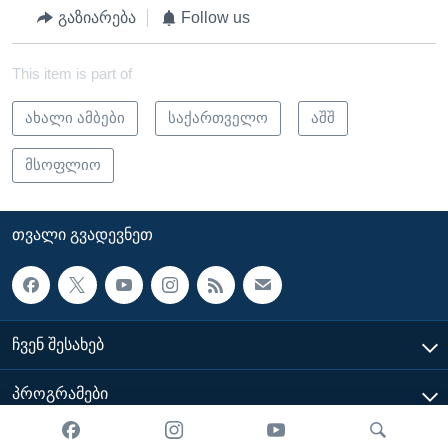
გაზიარება
Follow us
This item is part of
ახალი ამბები
საქართველო
აშშ
მსოფლიო
ᲗᲕᲐᲚᲘ ᲒᲕᲐᲓᲔᲕᲜᲔᲗ
ᲩᲕᲔᲜ ᲨᲔᲡᲐᲮᲔᲑ
ᲞᲠᲝᲒᲠᲐᲛᲔᲑᲘ