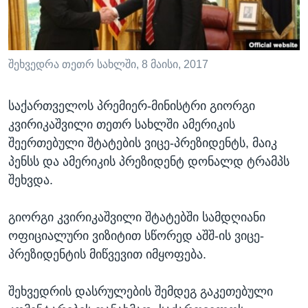
ᲡᲢᲣᲓᲘᲐ ᲕᲐᲨᲘᲜᲒᲢᲝᲜᲘ
ᲔᲙᲝᲜᲝᲛᲘᲙᲐ
Learning English
ᲯᲐᲜᲛᲠᲗᲔᲚᲝᲑᲐ
ᲗᲕᲐᲚᲘ ᲒᲕᲐᲓᲔᲕᲜᲔᲗ
ᲛᲔᲪᲜᲘᲔᲠᲔᲑᲐ
შეხვედრა თეთრ სახლში, 8 მაისი, 2017
ᲘᲜᲢᲔᲠᲕᲘᲣ
საქართველოს პრემიერ-მინისტრი გიორგი
ᲙᲣᲚᲢᲣᲠᲐ
კვირიკაშვილი თეთრ სახლში ამერიკის
ენები
ᲒᲐᲚᲘᲚᲔᲝ
შეერთებული შტატების ვიცე-პრეზიდენტს, მაიკ
პენსს და ამერიკის პრეზიდენტ დონალდ ტრამპს
ᲓᲔᲖᲘᲜᲤᲝᲠᲛᲐᲪᲘᲐ
შეხვდა.
გიორგი კვირიკაშვილი შტატებში სამდღიანი
ოფიციალური ვიზიტით სწორედ აშშ-ის ვიცე-
პრეზიდენტის მიწვევით იმყოფება.
შეხვედრის დასრულების შემდეგ გაკეთებული