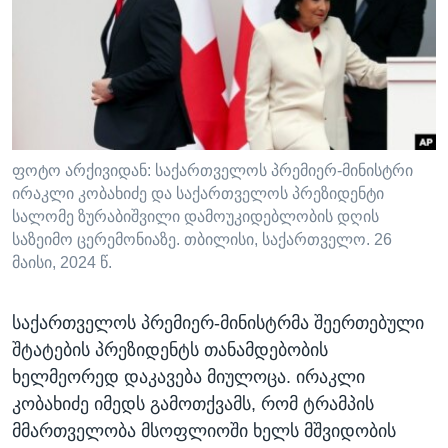
ᲡᲢᲣᲓᲘᲐ ᲕᲐᲨᲘᲜᲒᲢᲝᲜᲘ
ᲔᲙᲝᲜᲝᲛᲘᲙᲐ
Learning English
ᲯᲐᲜᲛᲠᲗᲔᲚᲝᲑᲐ
ᲗᲕᲐᲚᲘ ᲒᲕᲐᲓᲔᲕᲜᲔᲗ
ᲛᲔᲪᲜᲘᲔᲠᲔᲑᲐ
ᲘᲜᲢᲔᲠᲕᲘᲣ
ᲙᲣᲚᲢᲣᲠᲐ
ფოტო არქივიდან: საქართველოს პრემიერ-მინისტრი
ენები
ირაკლი კობახიძე და საქართველოს პრეზიდენტი
ᲒᲐᲚᲘᲚᲔᲝ
სალომე ზურაბიშვილი დამოუკიდებლობის დღის
ᲓᲔᲖᲘᲜᲤᲝᲠᲛᲐᲪᲘᲐ
საზეიმო ცერემონიაზე. თბილისი, საქართველო. 26
მაისი, 2024 წ.
საქართველოს პრემიერ-მინისტრმა შეერთებული
შტატების პრეზიდენტს თანამდებობის
ხელმეორედ დაკავება მიულოცა. ირაკლი
კობახიძე იმედს გამოთქვამს, რომ ტრამპის
მმართველობა მსოფლიოში ხელს მშვიდობის