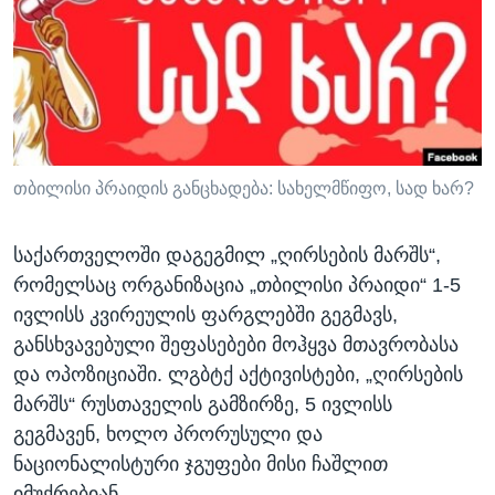
ᲡᲢᲣᲓᲘᲐ ᲕᲐᲨᲘᲜᲒᲢᲝᲜᲘ
ᲔᲙᲝᲜᲝᲛᲘᲙᲐ
Learning English
ᲯᲐᲜᲛᲠᲗᲔᲚᲝᲑᲐ
ᲗᲕᲐᲚᲘ ᲒᲕᲐᲓᲔᲕᲜᲔᲗ
ᲛᲔᲪᲜᲘᲔᲠᲔᲑᲐ
ᲘᲜᲢᲔᲠᲕᲘᲣ
ᲙᲣᲚᲢᲣᲠᲐ
თბილისი პრაიდის განცხადება: სახელმწიფო, სად ხარ?
ენები
ᲒᲐᲚᲘᲚᲔᲝ
საქართველოში დაგეგმილ „ღირსების მარშს“,
ᲓᲔᲖᲘᲜᲤᲝᲠᲛᲐᲪᲘᲐ
რომელსაც ორგანიზაცია „თბილისი პრაიდი“ 1-5
ივლისს კვირეულის ფარგლებში გეგმავს,
განსხვავებული შეფასებები მოჰყვა მთავრობასა
და ოპოზიციაში. ლგბტქ აქტივისტები, „ღირსების
მარშს“ რუსთაველის გამზირზე, 5 ივლისს
გეგმავენ, ხოლო პრორუსული და
ნაციონალისტური ჯგუფები მისი ჩაშლით
იმუქრებიან.