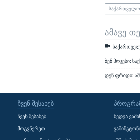
საქართველ
ამავე თ
საქართველ
ბენ ჰოჯესი: 
დენ ფრიდი: ა
ᲩᲕᲔᲜ ᲨᲔᲡᲐᲮᲔᲑ
ᲞᲠᲝᲒᲠᲐᲛ
Learning English
ჩვენ შესახებ
ხედვა ვაშ
ᲗᲕᲐᲚᲘ ᲒᲕᲐᲓᲔᲕᲜᲔᲗ
მოგვწერეთ
ვაშინგტონ