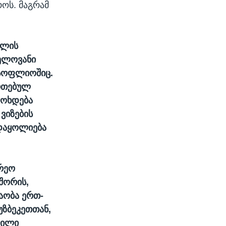
როს. მაგრამ
წლის
ნელოვანი
სოფლიოშიც.
ერთებულ
მოხდება
ვიზების
 დაყოლიება
არეო
 შორის,
აობა ერთ-
უზბეკეთთან,
ფილი