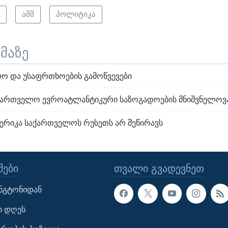
ო
აშშ
პოლიტიკა
ემაზე
ო და უსაფრთხოების გამოწვევები
საქართველო ევროატლანტიკური საზოგადოების მნიშვნელოვ
მერიკა საქართველოს რუსეთს არ შეწირავს
ᲔᲑᲘ
ᲗᲕᲐᲚᲘ ᲒᲕᲐᲓᲔᲕᲜᲔᲗ
ინგტონიდან
ი დღეს