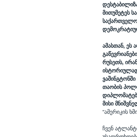
დესტაბილიზაც
მითუმეტეს ს
საქართველო
დემოკრატიუ
ამასთან, ეს
გაწევრიანები
რუსეთს, ირა
ისტორიულად 
ვაშინგტონში
თაობის პოლი
დიპლომატებ
მისი მნიშვნ
"ამერიკის ხმ
ჩვენ ატლანტ
უსაფრთხოები