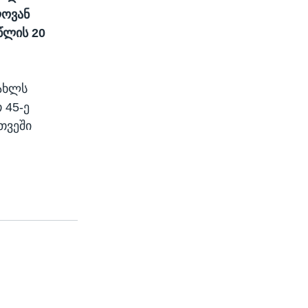
ლოვან
წლის 20
.
სახლს
 45-ე
თვეში