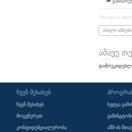
გაზიარე
This item is part 
ახალი ამბებ
ამავე თ
დამოუკიდებლ
ᲩᲕᲔᲜ ᲨᲔᲡᲐᲮᲔᲑ
ᲞᲠᲝᲒᲠᲐᲛ
Learning English
ჩვენ შესახებ
ხედვა ვაშ
ᲗᲕᲐᲚᲘ ᲒᲕᲐᲓᲔᲕᲜᲔᲗ
მოგვწერეთ
ვაშინგტონ
კონფიდენციალურობა
აშშ-ის მთ