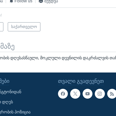
ბა
Follow us
ბეჭდვა
of
ი
საქართველო
ემაზე
ობის დღესასწაული, მოკლული დევნილის დაკრძალვის თა
ᲔᲑᲘ
ᲗᲕᲐᲚᲘ ᲒᲕᲐᲓᲔᲕᲜᲔᲗ
ინგტონიდან
ი დღეს
ავრობის პოზიცია