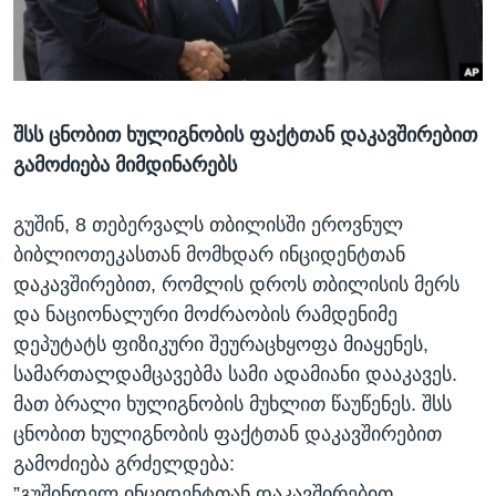
ᲡᲢᲣᲓᲘᲐ ᲕᲐᲨᲘᲜᲒᲢᲝᲜᲘ
ᲔᲙᲝᲜᲝᲛᲘᲙᲐ
Learning English
ᲯᲐᲜᲛᲠᲗᲔᲚᲝᲑᲐ
ᲗᲕᲐᲚᲘ ᲒᲕᲐᲓᲔᲕᲜᲔᲗ
ᲛᲔᲪᲜᲘᲔᲠᲔᲑᲐ
შსს ცნობით ხულიგნობის ფაქტთან დაკავშირებით
ᲘᲜᲢᲔᲠᲕᲘᲣ
გამოძიება მიმდინარებს
ᲙᲣᲚᲢᲣᲠᲐ
ენები
ᲒᲐᲚᲘᲚᲔᲝ
გუშინ, 8 თებერვალს თბილისში ეროვნულ
ბიბლიოთეკასთან მომხდარ ინციდენტთან
ᲓᲔᲖᲘᲜᲤᲝᲠᲛᲐᲪᲘᲐ
დაკავშირებით, რომლის დროს თბილისის მერს
და ნაციონალური მოძრაობის რამდენიმე
დეპუტატს ფიზიკური შეურაცხყოფა მიაყენეს,
სამართალდამცავებმა სამი ადამიანი დააკავეს.
მათ ბრალი ხულიგნობის მუხლით წაუწენეს. შსს
ცნობით ხულიგნობის ფაქტთან დაკავშირებით
გამოძიება გრძელდება:
”გუშინდელ ინციდენტთან დაკავშირებით