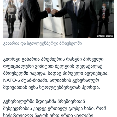
ᲡᲢᲣᲓᲘᲐ ᲕᲐᲨᲘᲜᲒᲢᲝᲜᲘ
ᲔᲙᲝᲜᲝᲛᲘᲙᲐ
Learning English
ᲯᲐᲜᲛᲠᲗᲔᲚᲝᲑᲐ
ᲗᲕᲐᲚᲘ ᲒᲕᲐᲓᲔᲕᲜᲔᲗ
ᲛᲔᲪᲜᲘᲔᲠᲔᲑᲐ
ᲘᲜᲢᲔᲠᲕᲘᲣ
ᲙᲣᲚᲢᲣᲠᲐ
გახარია და სტოლტენბერგი ბრიუსელში
ენები
ᲒᲐᲚᲘᲚᲔᲝ
გიორგი გახარია პრემიერის რანგში პირველი
ᲓᲔᲖᲘᲜᲤᲝᲠᲛᲐᲪᲘᲐ
ოფიციალური ვიზიტით ბელგიის დედაქალაქ
ბრიუსელში ჩავიდა, სადაც პირველი აუდიენცია,
NATO-ს შტაბ-ბინაში, ალიანსის გენერალურ
მდივანთან იენს სტოლტენბერგთან ჰქონდა.
გენერალურმა მდივანმა პრემიერთან
შეხვედრისას კიდევ ერთხელ გაუსვა ხაზი, რომ
საქართველო ნატოს ერთ-ერთი ყველაზე