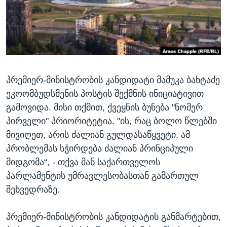
ᲡᲢᲣᲓᲘᲐ ᲕᲐᲨᲘᲜᲒᲢᲝᲜᲘ
ᲔᲙᲝᲜᲝᲛᲘᲙᲐ
Learning English
ᲯᲐᲜᲛᲠᲗᲔᲚᲝᲑᲐ
ᲗᲕᲐᲚᲘ ᲒᲕᲐᲓᲔᲕᲜᲔᲗ
ᲛᲔᲪᲜᲘᲔᲠᲔᲑᲐ
ᲘᲜᲢᲔᲠᲕᲘᲣ
პრემიერ-მინისტრობის კანდიდატი მამუკა ბახტაძე
ᲙᲣᲚᲢᲣᲠᲐ
ენები
ეკოომბუდსმენის პოსტის შექმნის ინიციატივით
ᲒᲐᲚᲘᲚᲔᲝ
გამოვიდა. მისი თქმით, ქვეყნის ბუნება "ნომერ
ᲓᲔᲖᲘᲜᲤᲝᲠᲛᲐᲪᲘᲐ
პირველი" პრიორიტეტია. "ის, რაც ბოლო წლებში
მივიღეთ, არის ძალიან გულდასაწყვეტი. ამ
პრობლემას სჭირდება ძალიან პრინციპული
მიდგომა“, - თქვა მან საქართველოს
პარლამენტის უმრავლესობასთან გამართულ
შეხვედრაზე.
პრემიერ-მინისტრობის კანდიდატის განმარტებით,