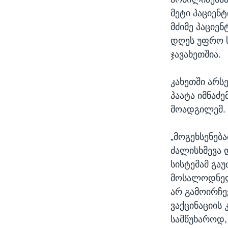
მეტი პაციენ
მძიმე პაციენ
დღეს უფრო ს
ჯავახეთშია.
კახეთში არს
პაატა იმნაძ
მოადგილემ.
„მოგეხსენება
ძალისხმევა 
სისტემამ გა
მოსალოდნელი
არ გამოირჩევ
ვაქცინაციის 
სამწუხაროდ,