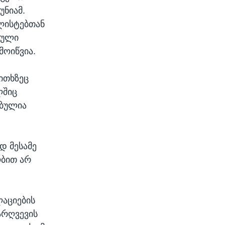
უნიამ.
ალისტებთან
კული
მოიწვია.
კითხზეც
ლშიც
ებულია
დ მესამე
ობით არ
ლაციების
არღვევის