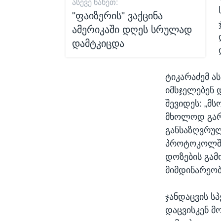
ᲐᲡᲔᲕᲔ ᲜᲐᲮᲔᲗ:
"ფაიზერის" ვაქცინა
ამერიკაში დღეს სრულად
დამტკიცდა
ტიკარაძემ ას
იმსჯელებენ
შევიდეს: „მ
მხოლოდ გარკ
განსაზღვრულ
პროტოკოლშიც
დოზების გამ
მიმდინარეობს
ჯანდაცვის ს
დაცვისკენ მ