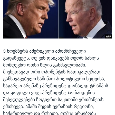
ᲡᲢᲣᲓᲘᲐ ᲕᲐᲨᲘᲜᲒᲢᲝᲜᲘ
ᲔᲙᲝᲜᲝᲛᲘᲙᲐ
Learning English
ᲯᲐᲜᲛᲠᲗᲔᲚᲝᲑᲐ
ᲗᲕᲐᲚᲘ ᲒᲕᲐᲓᲔᲕᲜᲔᲗ
ᲛᲔᲪᲜᲘᲔᲠᲔᲑᲐ
ᲘᲜᲢᲔᲠᲕᲘᲣ
ᲙᲣᲚᲢᲣᲠᲐ
ენები
3 ნოემბერს ამერიკელი ამომრჩეველი
ᲒᲐᲚᲘᲚᲔᲝ
გადაწყვეტს, თუ ვინ დაიკავებს თეთრ სახლს
ᲓᲔᲖᲘᲜᲤᲝᲠᲛᲐᲪᲘᲐ
მომდევნო ოთხი წლის განმავლობაში.
მიუხედავად ორი ოპონენტის რადიკალურად
განსხვავებული საშინაო პოლიტიკური ხედვისა,
საგარეო არენაზე პრეზიდენტ დონალდ ტრამპის
და ყოფილი ვიცე-პრეზიდენტ ჯო ბაიდენის
შეხედულებები ზოგიერთ საკითხში ერთმანეთს
ემთხვევა. ამაში შედის ევრაზიის რეგიონი,
საქართველო და რუსეთი, თუმცა არსებობს