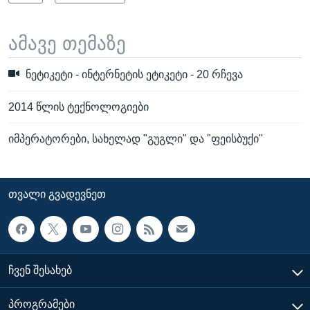
ამავე თემაზე
ნეტიკეტი - ინტერნეტის ეტიკეტი - 20 რჩევა
2014 წლის ტექნოლოგიები
იმპერატორები, სახელად "გუგლი" და "ფეისბუქი"
ᲗᲕᲐᲚᲘ ᲒᲕᲐᲓᲔᲕᲜᲔᲗ
ᲩᲕᲔᲜ ᲨᲔᲡᲐᲮᲔᲑ
ᲞᲠᲝᲒᲠᲐᲛᲔᲑᲘ