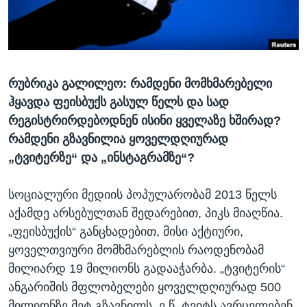
ᲡᲢᲣᲓᲘᲐ ᲕᲐᲨᲘᲜᲒᲢᲝᲜᲘ
ᲔᲙᲝᲜᲝᲛᲘᲙᲐ
Learning English
ᲯᲐᲜᲛᲠᲗᲔᲚᲝᲑᲐ
ᲗᲕᲐᲚᲘ ᲒᲕᲐᲓᲔᲕᲜᲔᲗ
ᲛᲔᲪᲜᲘᲔᲠᲔᲑᲐ
რუბრიკა გალილეო: რამდენი მომხმარებელი
ᲘᲜᲢᲔᲠᲕᲘᲣ
ჰყავდა ფეისბუქს გასულ წელს და სად
ᲙᲣᲚᲢᲣᲠᲐ
რეგისტრირდებოდნენ ისინი ყველაზე ხშირად?
ენები
ᲒᲐᲚᲘᲚᲔᲝ
რამდენი გზავნილია ყოველდღიურად
„ტვიტერზე“ და „ინსტაგრამზე“?
ᲓᲔᲖᲘᲜᲤᲝᲠᲛᲐᲪᲘᲐ
სოციალური მედიის პოპულარობამ 2013 წელს
აქამდე არსებულთან შედარებით, პიკს მიაღწია.
„ფეისბუქის“ განცხადებით, მისი აქტიური,
ყოველთვიური მომხმარებლის რაოდენობამ
მილიარდ 19 მილიონს გადააჭარბა. „ტვიტერის“
ანგარიშის მფლობელები ყოველდღიურად 500
მილიონზე მეტ გზავნილს, ე.წ. ტვიტს ავრცელებენ.