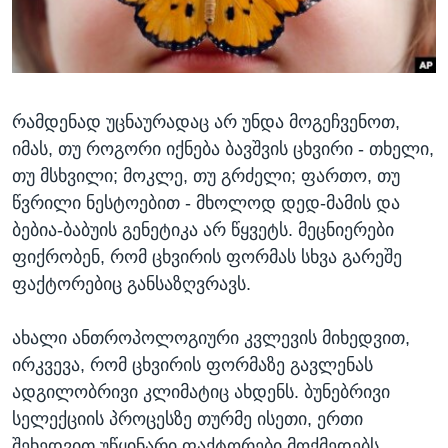
ᲡᲢᲣᲓᲘᲐ ᲕᲐᲨᲘᲜᲒᲢᲝᲜᲘ
ᲔᲙᲝᲜᲝᲛᲘᲙᲐ
Learning English
ᲯᲐᲜᲛᲠᲗᲔᲚᲝᲑᲐ
ᲗᲕᲐᲚᲘ ᲒᲕᲐᲓᲔᲕᲜᲔᲗ
ᲛᲔᲪᲜᲘᲔᲠᲔᲑᲐ
რამდენად უცნაურადაც არ უნდა მოგეჩვენოთ,
ᲘᲜᲢᲔᲠᲕᲘᲣ
იმას, თუ როგორი იქნება ბავშვის ცხვირი - თხელი,
ᲙᲣᲚᲢᲣᲠᲐ
თუ მსხვილი; მოკლე, თუ გრძელი; ფართო, თუ
ენები
ᲒᲐᲚᲘᲚᲔᲝ
წვრილი ნესტოებით - მხოლოდ დედ-მამის და
ბებია-ბაბუის გენეტიკა არ წყვეტს. მეცნიერები
ᲓᲔᲖᲘᲜᲤᲝᲠᲛᲐᲪᲘᲐ
ფიქრობენ, რომ ცხვირის ფორმას სხვა გარეშე
ფაქტორებიც განსაზღვრავს.
ახალი ანთროპოლოგიური კვლევის მიხედვით,
ირკვევა, რომ ცხვირის ფორმაზე გავლენას
ადგილობრივი კლიმატიც ახდენს. ბუნებრივი
სელექციის პროცესზე თურმე ისეთი, ერთი
შეხედვით უწყინარი ფაქტორები მოქმედებს,