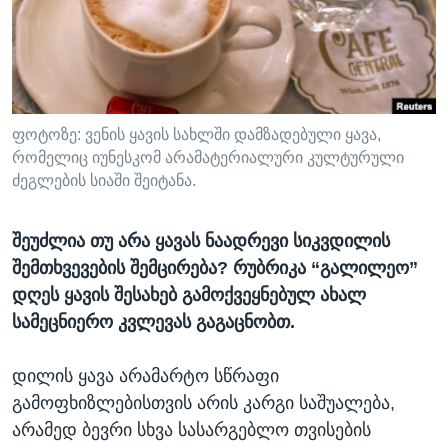
ᲡᲢᲣᲓᲘᲐ ᲕᲐᲨᲘᲜᲒᲢᲝᲜᲘ
ᲔᲙᲝᲜᲝᲛᲘᲙᲐ
Learning English
ᲯᲐᲜᲛᲠᲗᲔᲚᲝᲑᲐ
ᲗᲕᲐᲚᲘ ᲒᲕᲐᲓᲔᲕᲜᲔᲗ
ᲛᲔᲪᲜᲘᲔᲠᲔᲑᲐ
ᲘᲜᲢᲔᲠᲕᲘᲣ
ფოტოზე: ვენის ყავის სახლში დამზადებული ყავა,
რომელიც იუნესკომ არამატერიალური კულტურული
ᲙᲣᲚᲢᲣᲠᲐ
ძეგლების სიაში შეიტანა.
ენები
ᲒᲐᲚᲘᲚᲔᲝ
ᲓᲔᲖᲘᲜᲤᲝᲠᲛᲐᲪᲘᲐ
შეუძლია თუ არა ყავას ნაადრევი სიკვდილის
შემთხვევების შემცირება? რუბრიკა “გალილეო”
დღეს ყავის შესახებ გამოქვეყნებულ ახალ
სამეცნიერო კვლევას გაგაცნობთ.
დილის ყავა არამარტო სწრაფი
გამოფხიზლებისთვის არის კარგი საშუალება,
არამედ ბევრი სხვა სასარგებლო თვისების