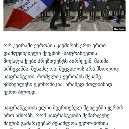
ᲡᲢᲣᲓᲘᲐ ᲕᲐᲨᲘᲜᲒᲢᲝᲜᲘ
ᲔᲙᲝᲜᲝᲛᲘᲙᲐ
Learning English
ᲯᲐᲜᲛᲠᲗᲔᲚᲝᲑᲐ
ᲗᲕᲐᲚᲘ ᲒᲕᲐᲓᲔᲕᲜᲔᲗ
ᲛᲔᲪᲜᲘᲔᲠᲔᲑᲐ
ᲘᲜᲢᲔᲠᲕᲘᲣ
ორ კვირაში ევროპის კავშირის ერთ-ერთი
ᲙᲣᲚᲢᲣᲠᲐ
ენები
დამფუძნებელი ქვეყნის -საფრანგეთის
ᲒᲐᲚᲘᲚᲔᲝ
მოქალაქეები პრეზიდენტს აირჩევენ. მათმა
ᲓᲔᲖᲘᲜᲤᲝᲠᲛᲐᲪᲘᲐ
არჩევანმა, შესაძლოა, შეცვალოს არა მხოლოდ
საფრანგეთი, რომელიც ევროპის მესამე
უმსხვილესი ეკონომიკაა, არამედ მთლიანად
ევრო ბლოკი.
საფრანგეთის ელჩი შეერთებულ შტატებში ჟერარ
არო ამბობს, რომ საფრანგეთში მემარჯვენე
ძალის გამარჯვებამ შესაძლოა ევრო-ზონის