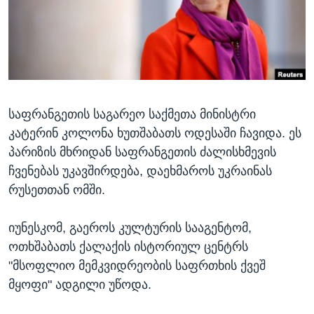
ᲡᲢᲣᲓᲘᲐ ᲕᲐᲨᲘᲜᲒᲢᲝᲜᲘ
ᲔᲙᲝᲜᲝᲛᲘᲙᲐ
Learning English
ᲯᲐᲜᲛᲠᲗᲔᲚᲝᲑᲐ
ᲗᲕᲐᲚᲘ ᲒᲕᲐᲓᲔᲕᲜᲔᲗ
ᲛᲔᲪᲜᲘᲔᲠᲔᲑᲐ
ᲘᲜᲢᲔᲠᲕᲘᲣ
საფრანგეთის საგარეო საქმეთა მინისტრი
ᲙᲣᲚᲢᲣᲠᲐ
ენები
კატერინ კოლონა ხუთშაბათს ოდესაში ჩავიდა. ეს
ᲒᲐᲚᲘᲚᲔᲝ
პარიზის მხრიდან საფრანგეთის ძალისხმევის
ᲓᲔᲖᲘᲜᲤᲝᲠᲛᲐᲪᲘᲐ
ჩვენებას უკავშირდება, დაეხმაროს უკრაინას
რუსეთთან ომში.
იუნესკომ, გაეროს კულტურის სააგენტომ,
ოთხშაბათს ქალაქის ისტორიულ ცენტრს
"მსოფლიო მემკვიდრეობის საფრთხის ქვეშ
მყოფი" ადგილი უწოდა.