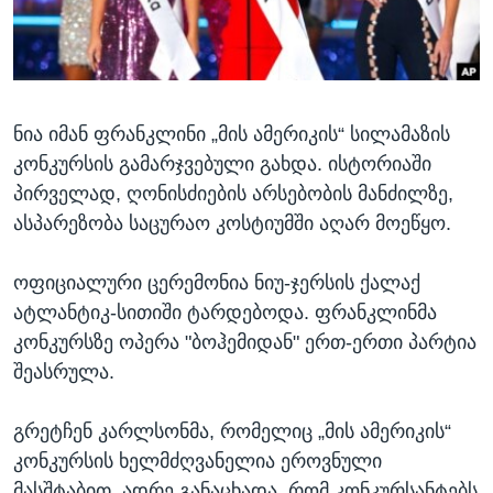
ᲡᲢᲣᲓᲘᲐ ᲕᲐᲨᲘᲜᲒᲢᲝᲜᲘ
ᲔᲙᲝᲜᲝᲛᲘᲙᲐ
Learning English
ᲯᲐᲜᲛᲠᲗᲔᲚᲝᲑᲐ
ᲗᲕᲐᲚᲘ ᲒᲕᲐᲓᲔᲕᲜᲔᲗ
ᲛᲔᲪᲜᲘᲔᲠᲔᲑᲐ
ნია იმან ფრანკლინი „მის ამერიკის“ სილამაზის
ᲘᲜᲢᲔᲠᲕᲘᲣ
კონკურსის გამარჯვებული გახდა. ისტორიაში
ᲙᲣᲚᲢᲣᲠᲐ
პირველად, ღონისძიების არსებობის მანძილზე,
ენები
ᲒᲐᲚᲘᲚᲔᲝ
ასპარეზობა საცურაო კოსტიუმში აღარ მოეწყო.
ᲓᲔᲖᲘᲜᲤᲝᲠᲛᲐᲪᲘᲐ
ოფიციალური ცერემონია ნიუ-ჯერსის ქალაქ
ატლანტიკ-სითიში ტარდებოდა. ფრანკლინმა
კონკურსზე ოპერა "ბოჰემიდან" ერთ-ერთი პარტია
შეასრულა.
გრეტჩენ კარლსონმა, რომელიც „მის ამერიკის“
კონკურსის ხელმძღვანელია ეროვნული
მასშტაბით, ადრე განაცხადა, რომ კონკურსანტებს