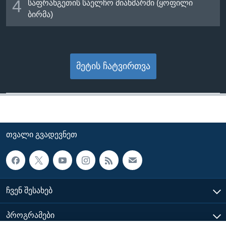
4
საფრანგეთის საელჩო მიანმარში (ყოფილი
ბირმა)
მეტის ჩატვირთვა
ᲗᲕᲐᲚᲘ ᲒᲕᲐᲓᲔᲕᲜᲔᲗ
ᲩᲕᲔᲜ ᲨᲔᲡᲐᲮᲔᲑ
ᲞᲠᲝᲒᲠᲐᲛᲔᲑᲘ