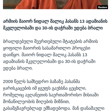
ᲡᲢᲣᲓᲘᲐ ᲕᲐᲨᲘᲜᲒᲢᲝᲜᲘ
ᲔᲙᲝᲜᲝᲛᲘᲙᲐ
Learning English
ᲯᲐᲜᲛᲠᲗᲔᲚᲝᲑᲐ
არმიის მაიორ ნიდალ მალიკ ჰასანს 13 ადამიანის
ᲗᲕᲐᲚᲘ ᲒᲕᲐᲓᲔᲕᲜᲔᲗ
ᲛᲔᲪᲜᲘᲔᲠᲔᲑᲐ
მკვლელობაში და 30-ის დაჭრაში ედება ბრალი
ᲘᲜᲢᲔᲠᲕᲘᲣ
ᲙᲣᲚᲢᲣᲠᲐ
ბრალდებული შეერთებული შტატების არმიის
ენები
ყოფილი მაიორის სასამართლო პროცესი
ᲒᲐᲚᲘᲚᲔᲝ
დაიწყო. მაიორ ნიდალ მალიკ ჰასანს 13
ᲓᲔᲖᲘᲜᲤᲝᲠᲛᲐᲪᲘᲐ
ადამიანის მკვლელობაში და 30-ის დაჭრაში
ედება ბრალი.
2009 წელს სამხედრო ბაზაზე ჰასანმა
ჯარისკაცების იმ ჯგუფს გაუხსნა ცეცხლი,
რომელიც ავღანეთის საერთაშორისო მისიაში
მონაწილეობის მიღების მიზნით,
გასამგზავრებლად ემზადებოდა. მან დანაშაული