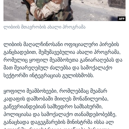
ᲡᲢᲣᲓᲘᲐ ᲕᲐᲨᲘᲜᲒᲢᲝᲜᲘ
ᲔᲙᲝᲜᲝᲛᲘᲙᲐ
Learning English
ᲯᲐᲜᲛᲠᲗᲔᲚᲝᲑᲐ
ᲗᲕᲐᲚᲘ ᲒᲕᲐᲓᲔᲕᲜᲔᲗ
ᲛᲔᲪᲜᲘᲔᲠᲔᲑᲐ
ლიბიის მთავრობის ახალი პროგრამა
ᲘᲜᲢᲔᲠᲕᲘᲣ
ლიბიის მაღალჩინოსანი ოფიციალური პირების
ᲙᲣᲚᲢᲣᲠᲐ
განცხადებით, შემუშავებულია ახალი პროგრამა,
ენები
ᲒᲐᲚᲘᲚᲔᲝ
რომელიც ყოფილ მეამბოხეთა განიარაღებას და
მათ შეიარეღებულ ძალებსა და სამოქალაქო
ᲓᲔᲖᲘᲜᲤᲝᲠᲛᲐᲪᲘᲐ
სექტორში ინტეგრაციას გულისხმობს.
ყოფილი მეამბოხეები, რომლებმაც მუამარ
კადაფის დამხობაში მიიღეს მონაწილეობა,
გაწევრიანდებიან სამხედრო სამსახურში,
პოლიციასა და სამოქალაქო თანამდებობებზე,
განაცხადა დაგეგმარების მინისტრმა ისსა ალ