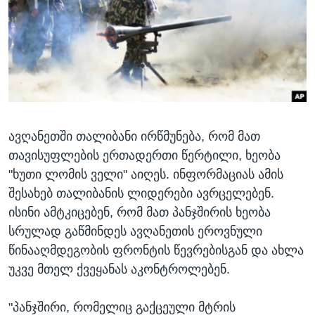
ᲡᲢᲣᲓᲘᲐ ᲕᲐᲨᲘᲜᲒᲢᲝᲜᲘ
ᲔᲙᲝᲜᲝᲛᲘᲙᲐ
Learning English
ᲯᲐᲜᲛᲠᲗᲔᲚᲝᲑᲐ
ᲗᲕᲐᲚᲘ ᲒᲕᲐᲓᲔᲕᲜᲔᲗ
ᲛᲔᲪᲜᲘᲔᲠᲔᲑᲐ
ᲘᲜᲢᲔᲠᲕᲘᲣ
ᲙᲣᲚᲢᲣᲠᲐ
ენები
ავღანეთში თალიბანი ირწმუნება, რომ მათ
ᲒᲐᲚᲘᲚᲔᲝ
თავისუფლების ერთადერთი წერტილი, ხეობა
ᲓᲔᲖᲘᲜᲤᲝᲠᲛᲐᲪᲘᲐ
"ხუთი ლომის ველი" აიღეს. ინფორმაციას ამის
შესახებ თალიბანის ლიდერები ავრცელებენ.
ისინი ამტკიცებენ, რომ მათ პანჯშირის ხეობა
სრულად გაწმინდეს ავღანეთის ეროვნული
წინააღმდეგობის ფრონტის წევრებისგან და ახლა
უკვე მთელ ქვეყანას აკონტროლებენ.
"პანჯშირი, რომელიც გაქცეული მტრის