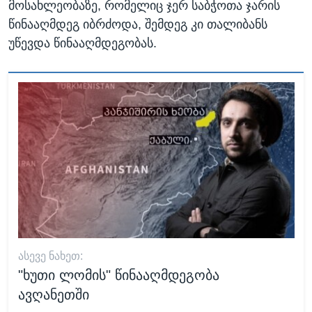
მოსახლეობაზე, რომელიც ჯერ საბჭოთა ჯარის
წინააღმდეგ იბრძოდა, შემდეგ კი თალიბანს
უწევდა წინააღმდეგობას.
ᲐᲡᲔᲕᲔ ᲜᲐᲮᲔᲗ:
"ხუთი ლომის" წინააღმდეგობა
ავღანეთში