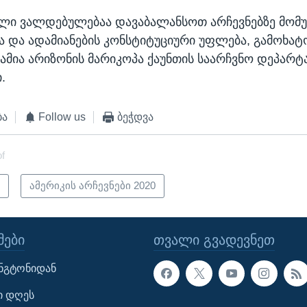
ლი ვალდებულებაა დავაბალანსოთ არჩევნებზე მომუ
 და ადამიანების კონსტიტუციური უფლება, გამოხატ
ქვამია არიზონის მარიკოპა ქაუნთის საარჩვნო დეპარტ
.
ბა
Follow us
ბეჭდვა
of
ი
ამერიკის არჩევნები 2020
ᲔᲑᲘ
ᲗᲕᲐᲚᲘ ᲒᲕᲐᲓᲔᲕᲜᲔᲗ
ინგტონიდან
ი დღეს