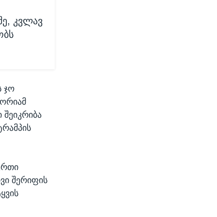
შე, კვლავ
ობს
ს ჯო
ლორიამ
ი შეიკრიბა
ტრამპის
ერთი
ვი შერიფის
ტყვის