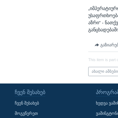
„იმპერატიურ
უსაფრთხოება
აზრი“ - ნათ
განცხადებაში
გაზიარე
This item is part 
ახალი ამბებ
ᲩᲕᲔᲜ ᲨᲔᲡᲐᲮᲔᲑ
ᲞᲠᲝᲒᲠᲐᲛ
Learning English
ჩვენ შესახებ
ხედვა ვაშ
ᲗᲕᲐᲚᲘ ᲒᲕᲐᲓᲔᲕᲜᲔᲗ
მოგვწერეთ
ვაშინგტონ