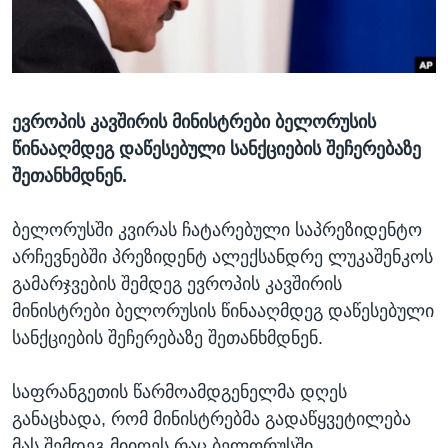
ᲡᲢᲣᲓᲘᲐ ᲕᲐᲨᲘᲜᲒᲢᲝᲜᲘ
ᲔᲙᲝᲜᲝᲛᲘᲙᲐ
Learning English
ᲯᲐᲜᲛᲠᲗᲔᲚᲝᲑᲐ
ᲗᲕᲐᲚᲘ ᲒᲕᲐᲓᲔᲕᲜᲔᲗ
ᲛᲔᲪᲜᲘᲔᲠᲔᲑᲐ
ევროპის კავშირის მინისტრები ბელორუსის
ᲘᲜᲢᲔᲠᲕᲘᲣ
წინააღმდეგ დაწესებული სანქციების შეჩერებაზე
ᲙᲣᲚᲢᲣᲠᲐ
შეთანხმდნენ.
ენები
ᲒᲐᲚᲘᲚᲔᲝ
ბელორუსში კვირას ჩატარებული საპრეზიდენტო
ᲓᲔᲖᲘᲜᲤᲝᲠᲛᲐᲪᲘᲐ
არჩევნებში პრეზიდენტ ალექსანდრე ლუკაშენკოს
გამარჯვების შემდეგ ევროპის კავშირის
მინისტრები ბელორუსის წინააღმდეგ დაწესებული
სანქციების შეჩერებაზე შეთანხმდნენ.
საფრანგეთის წარმოამდგენელმა დღეს
განაცხადა, რომ მინისტრებმა გადაწყვეტილება
მას შემდეგ მიიღეს რაც ბელორუსში