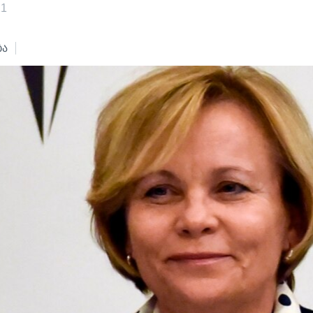
21
ბა