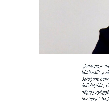
"ქართული ოც
ხმასთან" კო
პარტიის ბლო
მინისტრმა, რ
იმედგაცრუე
მხარეებს სა