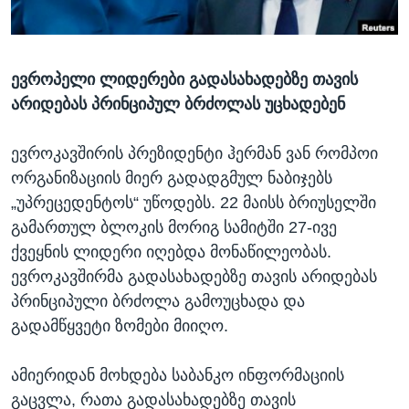
ᲡᲢᲣᲓᲘᲐ ᲕᲐᲨᲘᲜᲒᲢᲝᲜᲘ
ᲔᲙᲝᲜᲝᲛᲘᲙᲐ
Learning English
ᲯᲐᲜᲛᲠᲗᲔᲚᲝᲑᲐ
ევროპელი ლიდერები გადასახადებზე თავის
ᲗᲕᲐᲚᲘ ᲒᲕᲐᲓᲔᲕᲜᲔᲗ
ᲛᲔᲪᲜᲘᲔᲠᲔᲑᲐ
არიდებას პრინციპულ ბრძოლას უცხადებენ
ᲘᲜᲢᲔᲠᲕᲘᲣ
ᲙᲣᲚᲢᲣᲠᲐ
ევროკავშირის პრეზიდენტი ჰერმან ვან რომპოი
ენები
ორგანიზაციის მიერ გადადგმულ ნაბიჯებს
ᲒᲐᲚᲘᲚᲔᲝ
„უპრეცედენტოს“ უწოდებს. 22 მაისს ბრიუსელში
ᲓᲔᲖᲘᲜᲤᲝᲠᲛᲐᲪᲘᲐ
გამართულ ბლოკის მორიგ სამიტში 27-ივე
ქვეყნის ლიდერი იღებდა მონაწილეობას.
ევროკავშირმა გადასახადებზე თავის არიდებას
პრინციპული ბრძოლა გამოუცხადა და
გადამწყვეტი ზომები მიიღო.
ამიერიდან მოხდება საბანკო ინფორმაციის
გაცვლა, რათა გადასახადებზე თავის