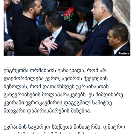
ᲡᲢᲣᲓᲘᲐ ᲕᲐᲨᲘᲜᲒᲢᲝᲜᲘ
ᲔᲙᲝᲜᲝᲛᲘᲙᲐ
Learning English
ᲯᲐᲜᲛᲠᲗᲔᲚᲝᲑᲐ
ᲗᲕᲐᲚᲘ ᲒᲕᲐᲓᲔᲕᲜᲔᲗ
ᲛᲔᲪᲜᲘᲔᲠᲔᲑᲐ
ᲘᲜᲢᲔᲠᲕᲘᲣ
ᲙᲣᲚᲢᲣᲠᲐ
ენები
ᲒᲐᲚᲘᲚᲔᲝ
უნგრეთმა ორშაბათს განაცხადა, რომ არ
ᲓᲔᲖᲘᲜᲤᲝᲠᲛᲐᲪᲘᲐ
დაემორჩილება ევროკავშირის ქვეყნების
ზეწოლას, რომ დათანხმდეს უკრაინასთან
გაწევრიანების მოლაპარაკებებს. ეს მიმდინარე
კვირაში ევროკავშირის დაგეგმილ სამიტზე
მთავარი დაპირისპირების მიზეზია.
უკრაინის საგარეო საქმეთა მინისტრმა, დმიტრო