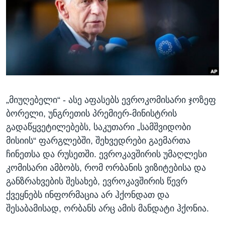
ᲡᲢᲣᲓᲘᲐ ᲕᲐᲨᲘᲜᲒᲢᲝᲜᲘ
ᲔᲙᲝᲜᲝᲛᲘᲙᲐ
Learning English
ᲯᲐᲜᲛᲠᲗᲔᲚᲝᲑᲐ
ᲗᲕᲐᲚᲘ ᲒᲕᲐᲓᲔᲕᲜᲔᲗ
ᲛᲔᲪᲜᲘᲔᲠᲔᲑᲐ
ᲘᲜᲢᲔᲠᲕᲘᲣ
ᲙᲣᲚᲢᲣᲠᲐ
ენები
„მიუღებელი“ - ასე აფასებს ევროკომისარი ჯოზეფ
ᲒᲐᲚᲘᲚᲔᲝ
ბორელი, უნგრეთის პრემიერ-მინისტრის
ᲓᲔᲖᲘᲜᲤᲝᲠᲛᲐᲪᲘᲐ
გადაწყვეტილებებს, საკუთარი „სამშვიდობი
მისიის“ ფარგლებში, შეხვედრები გაემართა
ჩინეთსა და რუსეთში. ევროკავშირის უმაღლესი
კომისარი ამბობს, რომ ორბანის ვიზიტებისა და
განზრახვების შესახებ, ევროკავშირის წევრ
ქვეყნებს ინფორმაცია არ ჰქონდათ და
შესაბამისად, ორბანს არც ამის მანდატი ჰქონია.