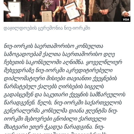
ᲡᲢᲣᲓᲘᲐ ᲕᲐᲨᲘᲜᲒᲢᲝᲜᲘ
ᲔᲙᲝᲜᲝᲛᲘᲙᲐ
Learning English
ᲯᲐᲜᲛᲠᲗᲔᲚᲝᲑᲐ
ᲗᲕᲐᲚᲘ ᲒᲕᲐᲓᲔᲕᲜᲔᲗ
ᲛᲔᲪᲜᲘᲔᲠᲔᲑᲐ
დაჯილდოების ცერემონია ნიუ-იორკში
ᲘᲜᲢᲔᲠᲕᲘᲣ
ნიუ-იორკის საერთაშორისო კონსულთა
ᲙᲣᲚᲢᲣᲠᲐ
საზოგადოებამ ქალთა საერთაშორისო დღე
ენები
ᲒᲐᲚᲘᲚᲔᲝ
ჩეხეთის საკონსულოში აღნიშნა. ყოველწლიურ
შეხვედრაზე ნიუ-იორკში აკრედიტირებული
ᲓᲔᲖᲘᲜᲤᲝᲠᲛᲐᲪᲘᲐ
დიპლომატიური მისიები თავიანთი ქვეყნების
წარმატებულ ქალებს ღირსების სიგელს
გადასცემენ და საკუთარი ქვეყნის სამზარეულოს
წარადგენენ. წელს, ნიუ-იორკში საქართველოს
გენერალურმა კონსულმა დიანა ჟღენტმა ნიუ-
იორკში მცხოვრები ცნობილი ქართველი
მხატვარი ეთერ ჭკადუა წარადგინა. ნიუ-