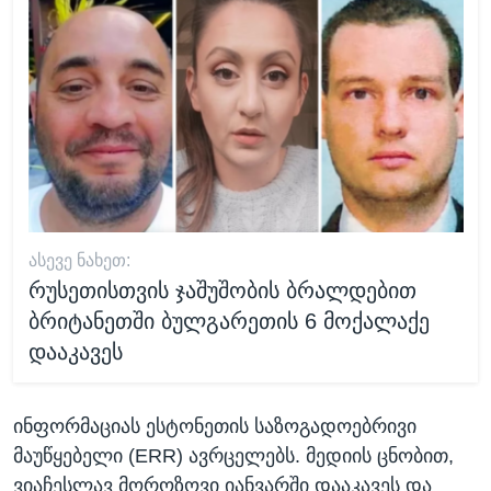
ᲐᲡᲔᲕᲔ ᲜᲐᲮᲔᲗ:
რუსეთისთვის ჯაშუშობის ბრალდებით
ბრიტანეთში ბულგარეთის 6 მოქალაქე
დააკავეს
ინფორმაციას ესტონეთის საზოგადოებრივი
მაუწყებელი (ERR) ავრცელებს. მედიის ცნობით,
ვიაჩესლავ მოროზოვი იანვარში დააკავეს და