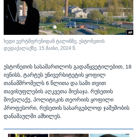
ᲡᲢᲣᲓᲘᲐ ᲕᲐᲨᲘᲜᲒᲢᲝᲜᲘ
ᲔᲙᲝᲜᲝᲛᲘᲙᲐ
Learning English
ᲯᲐᲜᲛᲠᲗᲔᲚᲝᲑᲐ
ᲗᲕᲐᲚᲘ ᲒᲕᲐᲓᲔᲕᲜᲔᲗ
ᲛᲔᲪᲜᲘᲔᲠᲔᲑᲐ
ᲘᲜᲢᲔᲠᲕᲘᲣ
ხედი ვერტმფრენიდან ტალინზე, ესტონეთის
დედაქალაქზე. 15 მაისი, 2024 წ.
ᲙᲣᲚᲢᲣᲠᲐ
ენები
ᲒᲐᲚᲘᲚᲔᲝ
ესტონეთის სასამართლოს გადაწყვეტილებით, 18
ᲓᲔᲖᲘᲜᲤᲝᲠᲛᲐᲪᲘᲐ
ივნისს, ტარტუს უნივერსიტეტის ყოფილ
თანამშრომელს 6 წლითა და სამი თვით
თავისუფლების აღკვეთა მიესაჯა. რუსეთის
მოქალაქე, პოლიტიკის თეორიის ყოფილი
პროფესორი, რუსეთის სასარგებლოდ ჯაშუშობის
დანაშაულში ამხილეს.