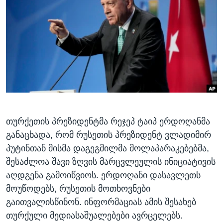
ᲡᲢᲣᲓᲘᲐ ᲕᲐᲨᲘᲜᲒᲢᲝᲜᲘ
ᲔᲙᲝᲜᲝᲛᲘᲙᲐ
Learning English
ᲯᲐᲜᲛᲠᲗᲔᲚᲝᲑᲐ
ᲗᲕᲐᲚᲘ ᲒᲕᲐᲓᲔᲕᲜᲔᲗ
ᲛᲔᲪᲜᲘᲔᲠᲔᲑᲐ
ᲘᲜᲢᲔᲠᲕᲘᲣ
ᲙᲣᲚᲢᲣᲠᲐ
ენები
ᲒᲐᲚᲘᲚᲔᲝ
ᲓᲔᲖᲘᲜᲤᲝᲠᲛᲐᲪᲘᲐ
თურქეთის პრეზიდენტმა რეჯეპ ტაიპ ერდოღანმა
განაცხადა, რომ რუსეთის პრეზიდენტ ვლადიმირ
პუტინთან მისმა დაგეგმილმა მოლაპარაკებებმა,
შესაძლოა შავი ზღვის მარცვლეულის ინიციატივის
აღდგენა გამოიწვიოს. ერდოღანი დასავლეთს
მოუწოდებს, რუსეთის მოთხოვნები
გაითვალისწინონ. ინფორმაციას ამის შესახებ
თურქული მედიასაშუალებები ავრცელებს.