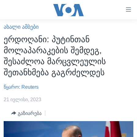
ბმულები
ხელმისაწვდომობისთვის
გადადით
ᲐᲮᲐᲚᲘ ᲐᲛᲑᲔᲑᲘ
ᲛᲗᲐᲕᲐᲠᲘ
მთავარზე
ერდოღანი: პუტინთან
გადადით
ᲐᲮᲐᲚᲘ ᲐᲛᲑᲔᲑᲘ
მოლაპარაკების შემდეგ,
მთავარ
ᲡᲐᲥᲐᲠᲗᲕᲔᲚᲝ
ნავიგაციაზე
შესაძლოა მარცვლეულის
ᲐᲨᲨ
გადადით
შეთანხმება გაგრძელდეს
ძიებაზე
ᲐᲨᲨ-ᲘᲡ ᲐᲠᲩᲔᲕᲜᲔᲑᲘ 2024
წყარო: Reuters
ᲛᲡᲝᲤᲚᲘᲝ
ᲕᲘᲓᲔᲝᲔᲑᲘ
21 ივლისი, 2023
ᲒᲐᲓᲐᲪᲔᲛᲔᲑᲘ
გაზიარება
ᲡᲮᲕᲐ ᲡᲘᲐᲮᲚᲔᲔᲑᲘ
ᲕᲐᲨᲘᲜᲒᲢᲝᲜᲘ ᲓᲦᲔᲡ
ᲠᲣᲡᲔᲗᲘᲡ ᲨᲔᲭᲠᲐ ᲣᲙᲠᲐᲘᲜᲐᲨᲘ
ᲮᲔᲓᲕᲐ ᲕᲐᲨᲘᲜᲒᲢᲝᲜᲘᲓᲐᲜ
ᲞᲝᲚᲘᲢᲘᲙᲐ