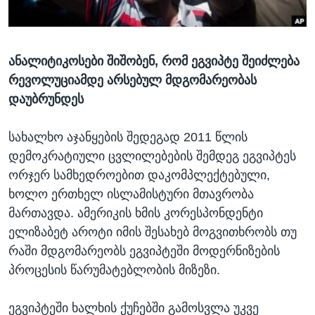
ᲡᲢᲣᲓᲘᲐ ᲕᲐᲨᲘᲜᲒᲢᲝᲜᲘ
ᲔᲙᲝᲜᲝᲛᲘᲙᲐ
Learning English
ᲯᲐᲜᲛᲠᲗᲔᲚᲝᲑᲐ
ანალიტიკოსები შიშობენ, რომ ეგვიპტე შეიძლება
ᲗᲕᲐᲚᲘ ᲒᲕᲐᲓᲔᲕᲜᲔᲗ
ᲛᲔᲪᲜᲘᲔᲠᲔᲑᲐ
რევოლუციამდე არსებულ მდგომარეობას
ᲘᲜᲢᲔᲠᲕᲘᲣ
დაუბრუნდეს
ᲙᲣᲚᲢᲣᲠᲐ
ენები
სახალხო აჯანყების შედეგად 2011 წლის
ᲒᲐᲚᲘᲚᲔᲝ
დემოკრატიული ცვლილებების შემდეგ ეგვიპტეს
ᲓᲔᲖᲘᲜᲤᲝᲠᲛᲐᲪᲘᲐ
ორჯერ სამხედროებით დაკომპლექტებული,
ხოლო ერთხელ ისლამისტური მთავრობა
მართავდა. ამერიკის ხმის კორესპონდენტი
ელიზაბეტ აროტი იმის შესახებ მოგვითხრობს თუ
რაში მდგომარეობს ეგვიპტეში მოდერნიზების
პროცესის წარუმატებლობის მიზეზი.
ეგვიპტეში ხალხის ქუჩებში გამოსვლა უკვე