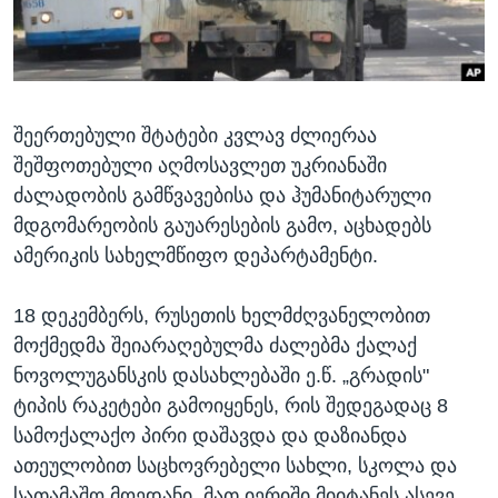
ᲡᲢᲣᲓᲘᲐ ᲕᲐᲨᲘᲜᲒᲢᲝᲜᲘ
ᲔᲙᲝᲜᲝᲛᲘᲙᲐ
Learning English
ᲯᲐᲜᲛᲠᲗᲔᲚᲝᲑᲐ
ᲗᲕᲐᲚᲘ ᲒᲕᲐᲓᲔᲕᲜᲔᲗ
ᲛᲔᲪᲜᲘᲔᲠᲔᲑᲐ
შეერთებული შტატები კვლავ ძლიერაა
ᲘᲜᲢᲔᲠᲕᲘᲣ
შეშფოთებული აღმოსავლეთ უკრიანაში
ᲙᲣᲚᲢᲣᲠᲐ
ძალადობის გამწვავებისა და ჰუმანიტარული
ენები
ᲒᲐᲚᲘᲚᲔᲝ
მდგომარეობის გაუარესების გამო, აცხადებს
ამერიკის სახელმწიფო დეპარტამენტი.
ᲓᲔᲖᲘᲜᲤᲝᲠᲛᲐᲪᲘᲐ
18 დეკემბერს, რუსეთის ხელმძღვანელობით
მოქმედმა შეიარაღებულმა ძალებმა ქალაქ
ნოვოლუგანსკის დასახლებაში ე.წ. „გრადის"
ტიპის რაკეტები გამოიყენეს, რის შედეგადაც 8
სამოქალაქო პირი დაშავდა და დაზიანდა
ათეულობით საცხოვრებელი სახლი, სკოლა და
სათამაშო მოედანი. მათ იერიში მიიტანეს ასევე