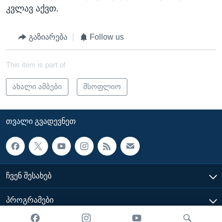
კვლავ აქვთ.
გაზიარება
Follow us
This item is part of
ახალი ამბები
მსოფლიო
ᲗᲕᲐᲚᲘ ᲒᲕᲐᲓᲔᲕᲜᲔᲗ
ᲩᲕᲔᲜ ᲨᲔᲡᲐᲮᲔᲑ
ᲞᲠᲝᲒᲠᲐᲛᲔᲑᲘ