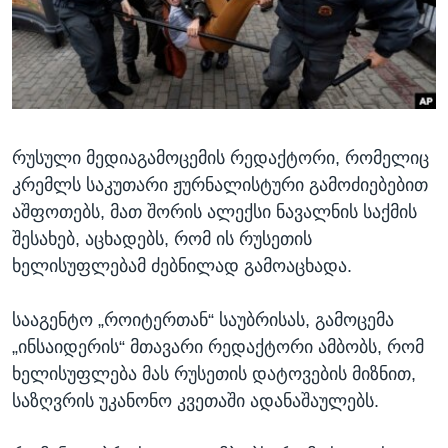
ᲡᲢᲣᲓᲘᲐ ᲕᲐᲨᲘᲜᲒᲢᲝᲜᲘ
ᲔᲙᲝᲜᲝᲛᲘᲙᲐ
Learning English
ᲯᲐᲜᲛᲠᲗᲔᲚᲝᲑᲐ
ᲗᲕᲐᲚᲘ ᲒᲕᲐᲓᲔᲕᲜᲔᲗ
ᲛᲔᲪᲜᲘᲔᲠᲔᲑᲐ
ᲘᲜᲢᲔᲠᲕᲘᲣ
რუსული მედიაგამოცემის რედაქტორი, რომელიც
ᲙᲣᲚᲢᲣᲠᲐ
ენები
კრემლს საკუთარი ჟურნალისტური გამოძიებებით
ᲒᲐᲚᲘᲚᲔᲝ
აშფოთებს, მათ შორის ალექსი ნავალნის საქმის
ᲓᲔᲖᲘᲜᲤᲝᲠᲛᲐᲪᲘᲐ
შესახებ, აცხადებს, რომ ის რუსეთის
ხელისუფლებამ ძებნილად გამოაცხადა.
სააგენტო „როიტერთან“ საუბრისას, გამოცემა
„ინსაიდერის“ მთავარი რედაქტორი ამბობს, რომ
ხელისუფლება მას რუსეთის დატოვების მიზნით,
საზღვრის უკანონო კვეთაში ადანაშაულებს.