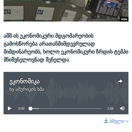
ᲡᲢᲣᲓᲘᲐ ᲕᲐᲨᲘᲜᲒᲢᲝᲜᲘ
ᲔᲙᲝᲜᲝᲛᲘᲙᲐ
Learning English
ᲯᲐᲜᲛᲠᲗᲔᲚᲝᲑᲐ
ᲗᲕᲐᲚᲘ ᲒᲕᲐᲓᲔᲕᲜᲔᲗ
ᲛᲔᲪᲜᲘᲔᲠᲔᲑᲐ
აშშ-ის ეკონომიკური მდგომარეობის
ᲘᲜᲢᲔᲠᲕᲘᲣ
გამოსწორება არათანმიმდევრულად
ᲙᲣᲚᲢᲣᲠᲐ
მიმდინარეობს, ხოლო ეკონომიკური ზრდის ტემპი
ენები
ᲒᲐᲚᲘᲚᲔᲝ
მნიშვნელოვნად შენელდა
ᲓᲔᲖᲘᲜᲤᲝᲠᲛᲐᲪᲘᲐ
ეკონომიკა
by
ამერიკის ხმა
No media source currently available
0:00
1:58
ბმული