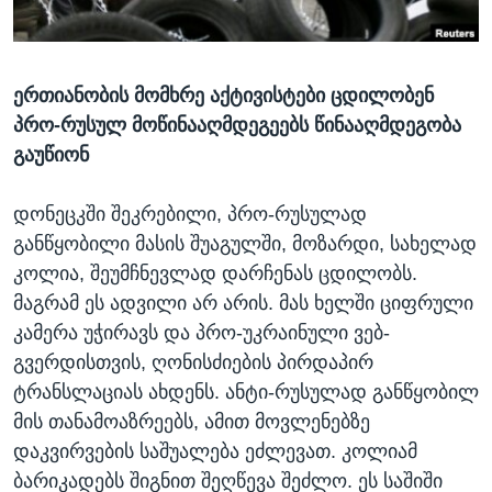
ᲡᲢᲣᲓᲘᲐ ᲕᲐᲨᲘᲜᲒᲢᲝᲜᲘ
ᲔᲙᲝᲜᲝᲛᲘᲙᲐ
Learning English
ᲯᲐᲜᲛᲠᲗᲔᲚᲝᲑᲐ
ერთიანობის მომხრე აქტივისტები ცდილობენ
ᲗᲕᲐᲚᲘ ᲒᲕᲐᲓᲔᲕᲜᲔᲗ
ᲛᲔᲪᲜᲘᲔᲠᲔᲑᲐ
პრო-რუსულ მოწინააღმდეგეებს წინააღმდეგობა
ᲘᲜᲢᲔᲠᲕᲘᲣ
გაუწიონ
ᲙᲣᲚᲢᲣᲠᲐ
ენები
დონეცკში შეკრებილი, პრო-რუსულად
ᲒᲐᲚᲘᲚᲔᲝ
განწყობილი მასის შუაგულში, მოზარდი, სახელად
ᲓᲔᲖᲘᲜᲤᲝᲠᲛᲐᲪᲘᲐ
კოლია, შეუმჩნევლად დარჩენას ცდილობს.
მაგრამ ეს ადვილი არ არის. მას ხელში ციფრული
კამერა უჭირავს და პრო-უკრაინული ვებ-
გვერდისთვის, ღონისძიების პირდაპირ
ტრანსლაციას ახდენს. ანტი-რუსულად განწყობილ
მის თანამოაზრეებს, ამით მოვლენებზე
დაკვირვების საშუალება ეძლევათ. კოლიამ
ბარიკადებს შიგნით შეღწევა შეძლო. ეს საშიში