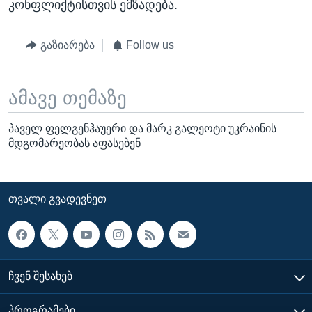
კონფლიქტისთვის ემზადება.
გაზიარება
Follow us
ამავე თემაზე
პაველ ფელგენჰაუერი და მარკ გალეოტი უკრაინის
მდგომარეობას აფასებენ
ᲗᲕᲐᲚᲘ ᲒᲕᲐᲓᲔᲕᲜᲔᲗ
ᲩᲕᲔᲜ ᲨᲔᲡᲐᲮᲔᲑ
ᲞᲠᲝᲒᲠᲐᲛᲔᲑᲘ