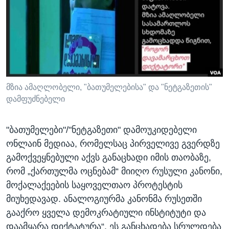
ᲡᲢᲣᲓᲘᲐ ᲕᲐᲨᲘᲜᲒᲢᲝᲜᲘ
ᲔᲙᲝᲜᲝᲛᲘᲙᲐ
Learning English
ᲯᲐᲜᲛᲠᲗᲔᲚᲝᲑᲐ
ᲗᲕᲐᲚᲘ ᲒᲕᲐᲓᲔᲕᲜᲔᲗ
ᲛᲔᲪᲜᲘᲔᲠᲔᲑᲐ
ᲘᲜᲢᲔᲠᲕᲘᲣ
ᲙᲣᲚᲢᲣᲠᲐ
მზია ამაღლობელი, "ბათუმელებისა" და "ნეტგაზეთის"
ენები
დამფუძნებელი
ᲒᲐᲚᲘᲚᲔᲝ
ᲓᲔᲖᲘᲜᲤᲝᲠᲛᲐᲪᲘᲐ
"ბათუმელები"/"ნეტგაზეთი" დამოუკიდებელი
ონლაინ მედიაა, რომელსაც პირველივე გვერდზე
გამოქვეყნებული აქვს განაცხადი იმის თაობაზე,
რომ „ქართულმა ოცნებამ“ მიიღო რუსული კანონი,
მოქალაქეების საყოველთაო პროტესტის
მიუხედავად. ანალოგიურმა კანონმა რუსეთში
გააქრო ყველა დემოკრატიული ინსტიტუტი და
დაამყარა დიქტატურა“. ეს განცხადება სრულდება