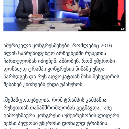
ᲡᲢᲣᲓᲘᲐ ᲕᲐᲨᲘᲜᲒᲢᲝᲜᲘ
ᲔᲙᲝᲜᲝᲛᲘᲙᲐ
Learning English
ᲯᲐᲜᲛᲠᲗᲔᲚᲝᲑᲐ
ᲗᲕᲐᲚᲘ ᲒᲕᲐᲓᲔᲕᲜᲔᲗ
ᲛᲔᲪᲜᲘᲔᲠᲔᲑᲐ
ᲘᲜᲢᲔᲠᲕᲘᲣ
ამერიკელი კონგრესმენები, რომლებიც 2016
ᲙᲣᲚᲢᲣᲠᲐ
ენები
წლის საპრეზიდენტო არჩევნებში რუსეთის
ᲒᲐᲚᲘᲚᲔᲝ
ჩართულობას იძიებენ, ამბობენ, რომ უმცროსი
ᲓᲔᲖᲘᲜᲤᲝᲠᲛᲐᲪᲘᲐ
დონალდ ტრამპი კონგრესის წინაშე უნდა
წარსდგეს და რუს ადვოკატთან მისი შეხვედრის
შესახებ კითხვებს უნდა უპასუხოს.
„შემაშფოთებელია, რომ ტრამპის კამპანია
რუსეთთან თანამშრომლობას გეგმავდა,“ ასე
გამოეხმაურა კონგრესის უმცირესობის ლიდერი
ნენსი პელოსი უმცროსი დონალდ ტრამპის