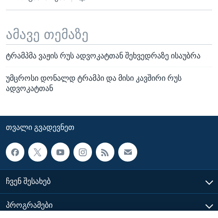
ამავე თემაზე
ტრამპმა ვაჟის რუს ადვოკატთან შეხვედრაზე ისაუბრა
უმცროსი დონალდ ტრამპი და მისი კავშირი რუს
ადვოკატთან
ᲗᲕᲐᲚᲘ ᲒᲕᲐᲓᲔᲕᲜᲔᲗ
ᲩᲕᲔᲜ ᲨᲔᲡᲐᲮᲔᲑ
ᲞᲠᲝᲒᲠᲐᲛᲔᲑᲘ