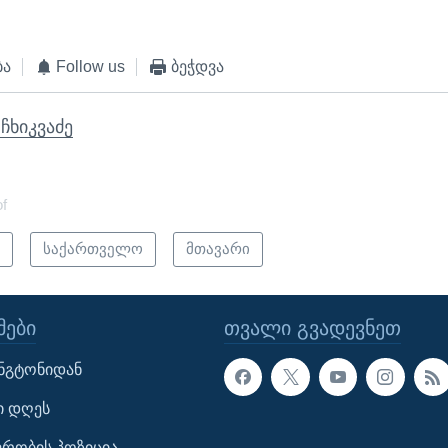
ბა
Follow us
ბეჭდვა
 ჩხიკვაძე
of
ი
საქართველო
მთავარი
ᲔᲑᲘ
ᲗᲕᲐᲚᲘ ᲒᲕᲐᲓᲔᲕᲜᲔᲗ
ინგტონიდან
ი დღეს
ავრობის პოზიცია