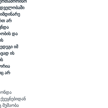
აერთაშორისო
ხედველობაში
მიმდინარე
რთ არ
უნდა
დობის და
ის
ედეგი იმ
ავად ის
ის
გორია
იც არ
ქონდა
-ქვეყნებიდან
 მუშაობა