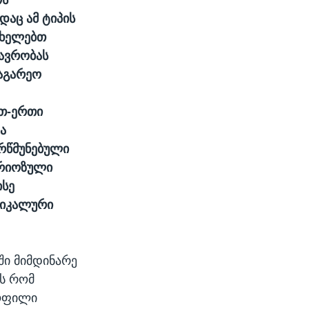
დაც ამ ტიპის
ახელებთ
თავრობას
საგარეო
რთ-ერთი
ა
არწმუნებული
ერიოზული
ისე
უნიკალური
ი მიმდინარე
ვს რომ
ყოფილი