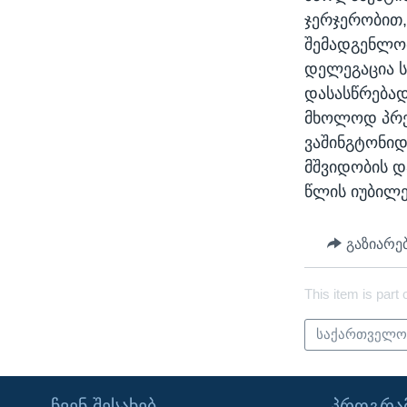
ჯერჯერობით
შემადგენლო
დელეგაცია ს
დასასწრებად
მხოლოდ პრემ
ვაშინგტონიდ
მშვიდობის დ
წლის იუბილე
გაზიარე
This item is part 
საქართველ
ᲩᲕᲔᲜ ᲨᲔᲡᲐᲮᲔᲑ
ᲞᲠᲝᲒᲠᲐᲛ