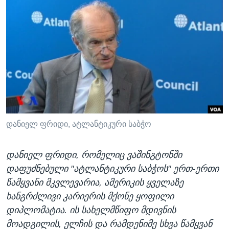
ᲡᲢᲣᲓᲘᲐ ᲕᲐᲨᲘᲜᲒᲢᲝᲜᲘ
ᲔᲙᲝᲜᲝᲛᲘᲙᲐ
Learning English
ᲯᲐᲜᲛᲠᲗᲔᲚᲝᲑᲐ
ᲗᲕᲐᲚᲘ ᲒᲕᲐᲓᲔᲕᲜᲔᲗ
ᲛᲔᲪᲜᲘᲔᲠᲔᲑᲐ
ᲘᲜᲢᲔᲠᲕᲘᲣ
ᲙᲣᲚᲢᲣᲠᲐ
ენები
ᲒᲐᲚᲘᲚᲔᲝ
ᲓᲔᲖᲘᲜᲤᲝᲠᲛᲐᲪᲘᲐ
დანიელ ფრიდი, ატლანტიკური საბჭო
დანიელ ფრიდი, რომელიც ვაშინგტონში
დაფუძნებული "ატლანტიკური საბჭოს" ერთ-ერთი
წამყვანი მკვლევარია, ამერიკის ყველაზე
ხანგრძლივი კარიერის მქონე ყოფილი
დიპლომატია. ის სახელმწიფო მდივნის
მოადგილის, ელჩის და რამდენიმე სხვა წამყვან