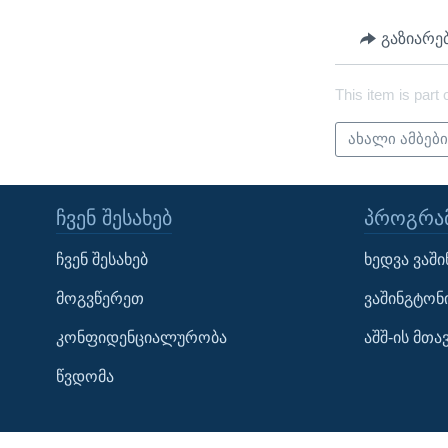
ᲡᲢᲣᲓᲘᲐ ᲕᲐᲨᲘᲜᲒᲢᲝᲜᲘ
ᲔᲙᲝᲜᲝᲛᲘᲙᲐ
გაზიარე
ᲯᲐᲜᲛᲠᲗᲔᲚᲝᲑᲐ
ᲛᲔᲪᲜᲘᲔᲠᲔᲑᲐ
This item is part 
ᲘᲜᲢᲔᲠᲕᲘᲣ
ახალი ამბებ
ᲙᲣᲚᲢᲣᲠᲐ
ᲒᲐᲚᲘᲚᲔᲝ
ᲩᲕᲔᲜ ᲨᲔᲡᲐᲮᲔᲑ
ᲞᲠᲝᲒᲠᲐᲛ
ᲓᲔᲖᲘᲜᲤᲝᲠᲛᲐᲪᲘᲐ
ჩვენ შესახებ
ხედვა ვაშ
მოგვწერეთ
ვაშინგტონ
კონფიდენციალურობა
აშშ-ის მთ
წვდომა
Learning English
ᲗᲕᲐᲚᲘ ᲒᲕᲐᲓᲔᲕᲜᲔᲗ