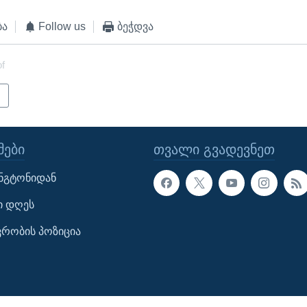
ბა
Follow us
ბეჭდვა
of
ი
ᲔᲑᲘ
ᲗᲕᲐᲚᲘ ᲒᲕᲐᲓᲔᲕᲜᲔᲗ
ინგტონიდან
ი დღეს
ავრობის პოზიცია