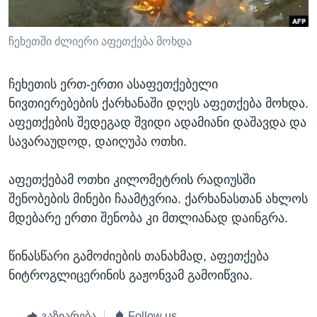
ᲡᲢᲣᲓᲘᲐ ᲕᲐᲨᲘᲜᲒᲢᲝᲜᲘ
ᲔᲙᲝᲜᲝᲛᲘᲙᲐ
Learning English
ᲯᲐᲜᲛᲠᲗᲔᲚᲝᲑᲐ
ჩეხეთში ძლიერი აფეთქება მოხდა
ᲗᲕᲐᲚᲘ ᲒᲕᲐᲓᲔᲕᲜᲔᲗ
ᲛᲔᲪᲜᲘᲔᲠᲔᲑᲐ
ჩეხეთის ერთ-ერთი ასაფეთქებელი
ᲘᲜᲢᲔᲠᲕᲘᲣ
ნივთიერებების ქარხანაში დღეს აფეთქება მოხდა.
ᲙᲣᲚᲢᲣᲠᲐ
აფეთქების შედეგად შვიდი ადამიანი დაშავდა და
ენები
სავარაუდოდ, დაიღუპა ოთხი.
ᲒᲐᲚᲘᲚᲔᲝ
ᲓᲔᲖᲘᲜᲤᲝᲠᲛᲐᲪᲘᲐ
აფეთქებამ ოთხი კილომეტრის რადიუსში
შენობების მინები ჩაამტვრია. ქარხანასთან ახლოს
მდებარე ერთი შენობა კი მთლიანად დაინგრა.
წინასწარი გამოძიების თანახმად, აფეთქება
ნიტროგლიცერინის გაჟონვამ გამოიწვია.
გაზიარება
Follow us