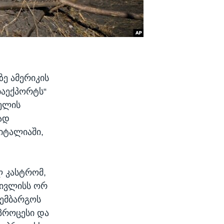
ზე ამერიკის
ბაექპორტს“
მელის
რად
 იტალიაში,
ლ კასტრომ,
 ივლისს ორ
 ემბარგოს
პროცესი და