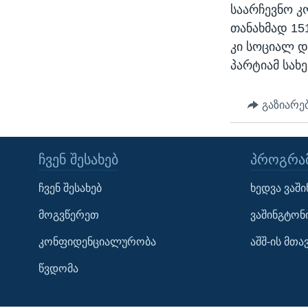
ᲡᲢᲣᲓᲘᲐ ᲕᲐᲨᲘᲜᲒᲢᲝᲜᲘ
ᲔᲙᲝᲜᲝᲛᲘᲙᲐ
საარჩევნო კ
ᲯᲐᲜᲛᲠᲗᲔᲚᲝᲑᲐ
თანახმად 15
კი სოციალ დ
ᲛᲔᲪᲜᲘᲔᲠᲔᲑᲐ
პარტიამ სახ
ᲘᲜᲢᲔᲠᲕᲘᲣ
ᲙᲣᲚᲢᲣᲠᲐ
გაზიარე
ᲒᲐᲚᲘᲚᲔᲝ
ᲓᲔᲖᲘᲜᲤᲝᲠᲛᲐᲪᲘᲐ
ᲩᲕᲔᲜ ᲨᲔᲡᲐᲮᲔᲑ
ᲞᲠᲝᲒᲠᲐᲛ
ჩვენ შესახებ
ხედვა ვაშ
მოგვწერეთ
ვაშინგტონ
კონფიდენციალურობა
აშშ-ის მთ
Learning English
წვდომა
ᲗᲕᲐᲚᲘ ᲒᲕᲐᲓᲔᲕᲜᲔᲗ