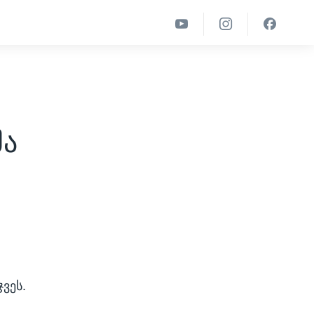
მა
ვეს.