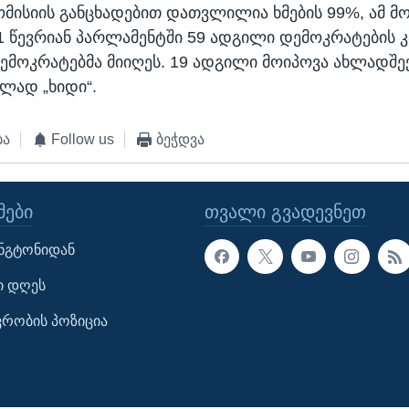
ომისიის განცხადებით დათვლილია ხმების 99%, ამ მო
1 წევრიან პარლამენტში 59 ადგილი დემოკრატების კ
ემოკრატებმა მიიღეს. 19 ადგილი მოიპოვა ახლადშე
ელად „ხიდი“.
ბა
Follow us
ბეჭდვა
ᲔᲑᲘ
ᲗᲕᲐᲚᲘ ᲒᲕᲐᲓᲔᲕᲜᲔᲗ
ინგტონიდან
ი დღეს
ავრობის პოზიცია