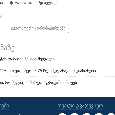
ბა
Follow us
ბეჭდვა
of
ი
ყველაფერი კორონავირუსზე
ემაზე
მა თამაშის წესები შეცვალა
ი 94%-ით ეფექტურია 75 წლამდე ასაკის ადამიანებში
ტი, რომელიც სამხრეთ აფრიკაში იპოვეს
ᲔᲑᲘ
ᲗᲕᲐᲚᲘ ᲒᲕᲐᲓᲔᲕᲜᲔᲗ