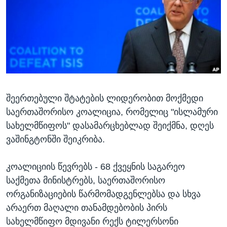
ᲡᲢᲣᲓᲘᲐ ᲕᲐᲨᲘᲜᲒᲢᲝᲜᲘ
ᲔᲙᲝᲜᲝᲛᲘᲙᲐ
Learning English
ᲯᲐᲜᲛᲠᲗᲔᲚᲝᲑᲐ
ᲗᲕᲐᲚᲘ ᲒᲕᲐᲓᲔᲕᲜᲔᲗ
ᲛᲔᲪᲜᲘᲔᲠᲔᲑᲐ
ᲘᲜᲢᲔᲠᲕᲘᲣ
ᲙᲣᲚᲢᲣᲠᲐ
ენები
შეერთებული შტატების ლიდერობით მოქმედი
ᲒᲐᲚᲘᲚᲔᲝ
საერთაშორისო კოალიცია, რომელიც "ისლამური
ᲓᲔᲖᲘᲜᲤᲝᲠᲛᲐᲪᲘᲐ
სახელმწიფოს" დასამარცხებლად შეიქმნა, დღეს
ვაშინგტონში შეიკრიბა.
კოალიციის წევრებს - 68 ქვეყნის საგარეო
საქმეთა მინისტრებს, საერთაშორისო
ორგანიზაციების წარმომადგენლებსა და სხვა
არაერთ მაღალი თანამდებობის პირს
სახელმწიფო მდივანი რექს ტილერსონი