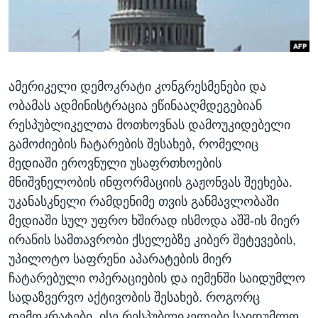
ᲡᲢᲣᲓᲘᲐ ᲕᲐᲨᲘᲜᲒᲢᲝᲜᲘ
ᲔᲙᲝᲜᲝᲛᲘᲙᲐ
Learning English
ᲯᲐᲜᲛᲠᲗᲔᲚᲝᲑᲐ
ᲗᲕᲐᲚᲘ ᲒᲕᲐᲓᲔᲕᲜᲔᲗ
ᲛᲔᲪᲜᲘᲔᲠᲔᲑᲐ
ამერიკელი დემოკრატი კონგრესმენები და
ᲘᲜᲢᲔᲠᲕᲘᲣ
ობამას ადმინისტრაცია ეწინააღმდეგებიან
ᲙᲣᲚᲢᲣᲠᲐ
რესპუბლიკელთა მოთხოვნას დამოუკიდებელი
ენები
ᲒᲐᲚᲘᲚᲔᲝ
გამოძიების ჩატარების შესახებ, რომელიც
მედიაში ეროვნული უსაფრთხოების
ᲓᲔᲖᲘᲜᲤᲝᲠᲛᲐᲪᲘᲐ
მნიშვნელობის ინფორმაციის გაჟონვას შეეხება.
უკანასკნელი რამდენიმე თვის განმავლობაში
მედიაში სულ უფრო ხშირად ისმოდა აშშ-ის მიერ
ირანის სამთავრობი ქსელებზე კიბერ შეტევების,
უპილოტო საფრენი აპარატების მიერ
ჩატარებული ოპერაციების და იემენში საიდუმლო
სადაზვერვო აქტივობის შესახებ. როგორც
დემოკრატები, ისე რესპუბლიკელები საიდუმლო